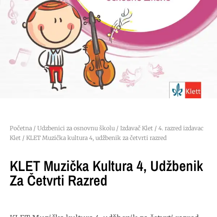
Početna
/
Udzbenici za osnovnu školu
/
Izdavač Klet
/
4. razred izdavac
Klet
/ KLET Muzička kultura 4, udžbenik za četvrti razred
KLET Muzička Kultura 4, Udžbenik
Za Četvrti Razred