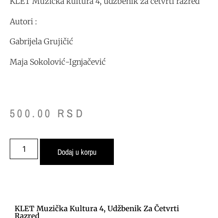
KLET Muzička kultura 4, udžbenik za četvrti razred
Autori :
Gabrijela Grujičić
Maja Sokolović-Ignjačević
500.00
RSD
Dodaj u korpu
KLET Muzička Kultura 4, Udžbenik Za Četvrti
Razred