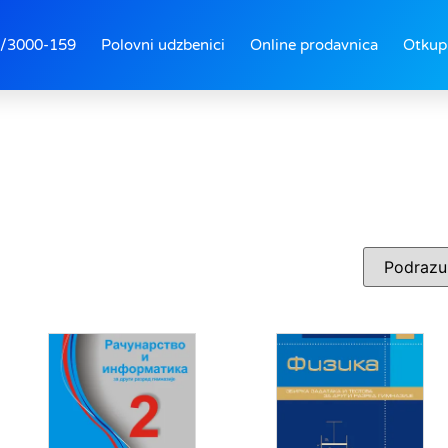
/3000-159
Polovni udzbenici
Online prodavnica
Otkup