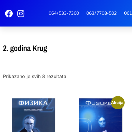
064/533-7360
063/7708-502
061
2. godina Krug
Prikazano je svih 8 rezultata
Akcija!