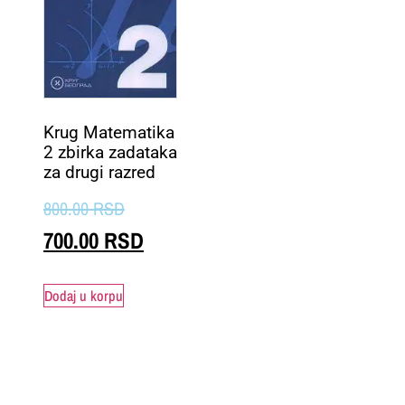
Krug Matematika
2 zbirka zadataka
za drugi razred
800.00
RSD
700.00
RSD
Dodaj u korpu