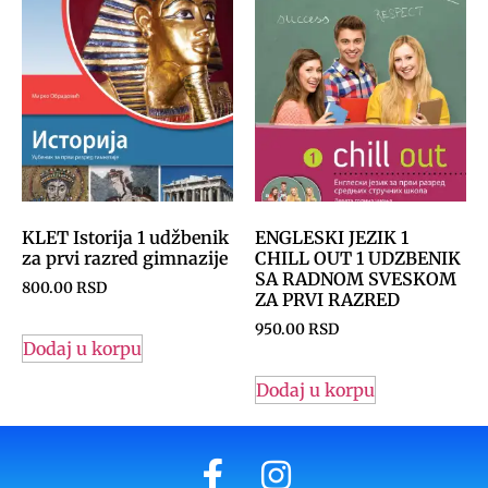
KLET Istorija 1 udžbenik
ENGLESKI JEZIK 1
za prvi razred gimnazije
CHILL OUT 1 UDZBENIK
SA RADNOM SVESKOM
800.00
RSD
ZA PRVI RAZRED
950.00
RSD
Dodaj u korpu
Dodaj u korpu