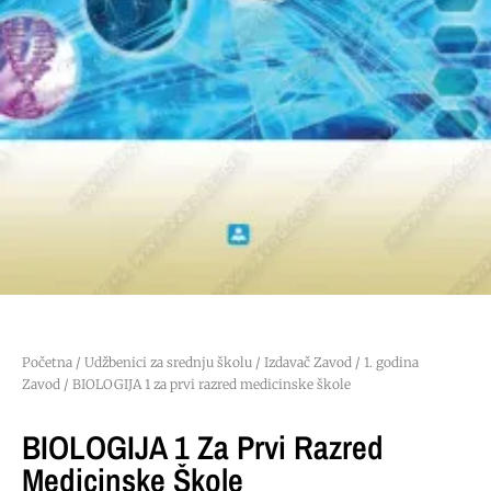
Početna
/
Udžbenici za srednju školu
/
Izdavač Zavod
/
1. godina
Zavod
/ BIOLOGIJA 1 za prvi razred medicinske škole
BIOLOGIJA 1 Za Prvi Razred
Medicinske Škole