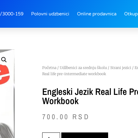
/3000-159
Polovni udzbenici
Online prodavnica
Otkup
Početna
/
Udžbenici za srednju školu
/
Strani jezici
/
E
Real life pre-intermediate workbook
Engleski Jezik Real Life P
Workbook
700.00
RSD