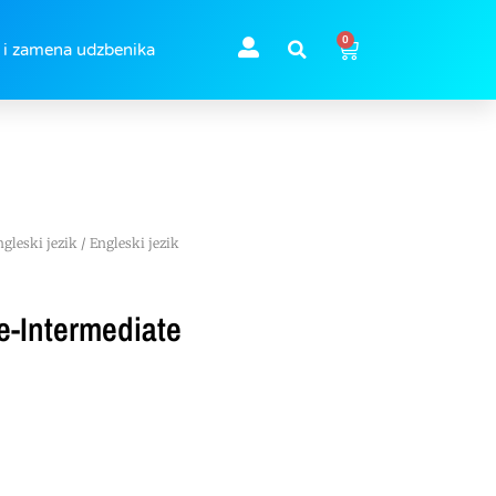
0
 i zamena udzbenika
ngleski jezik
/ Engleski jezik
re-Intermediate