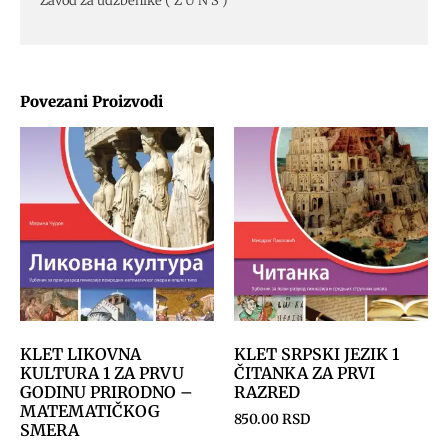
Zavod za udzbenike ( Z U N S )
Povezani Proizvodi
KLET LIKOVNA
KLET SRPSKI JEZIK 1
KULTURA 1 ZA PRVU
ČITANKA ZA PRVI
GODINU PRIRODNO –
RAZRED
MATEMATIČKOG
850.00
RSD
SMERA