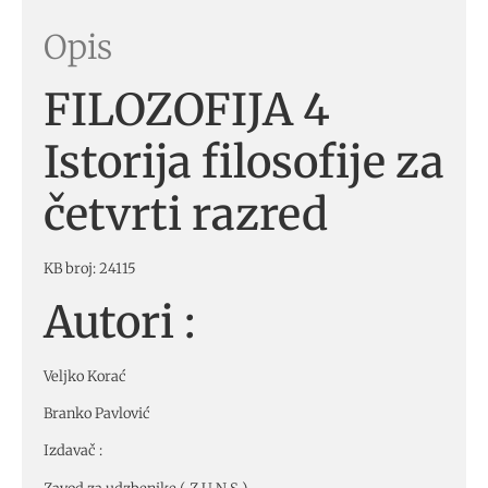
Opis
FILOZOFIJA 4
Istorija filosofije za
četvrti razred
KB broj: 24115
Autori :
Veljko Korać
Branko Pavlović
Izdavač :