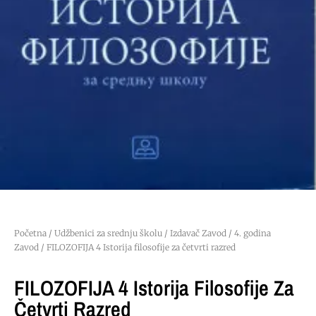
Početna
/
Udžbenici za srednju školu
/
Izdavač Zavod
/
4. godina
Zavod
/ FILOZOFIJA 4 Istorija filosofije za četvrti razred
FILOZOFIJA 4 Istorija Filosofije Za
Četvrti Razred