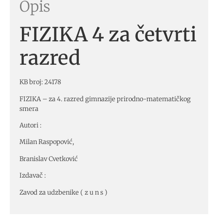
Opis
FIZIKA 4 za četvrti
razred
KB broj: 24178
FIZIKA – za 4. razred gimnazije prirodno-matematičkog
smera
Autori :
Milan Raspopović,
Branislav Cvetković
Izdavač :
Zavod za udzbenike ( z u n s )