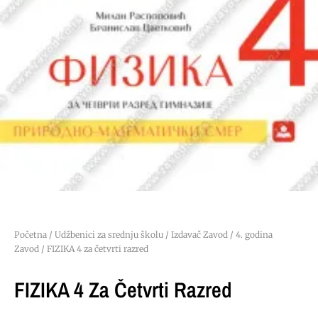
Početna
/
Udžbenici za srednju školu
/
Izdavač Zavod
/
4. godina
Zavod
/ FIZIKA 4 za četvrti razred
FIZIKA 4 Za Četvrti Razred