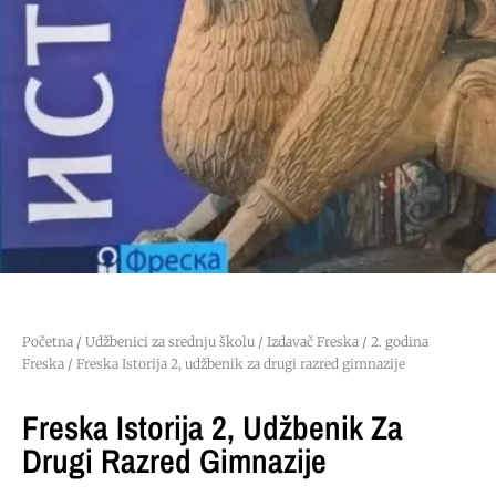
Početna
/
Udžbenici za srednju školu
/
Izdavač Freska
/
2. godina
Freska
/ Freska Istorija 2, udžbenik za drugi razred gimnazije
Freska Istorija 2, Udžbenik Za
Drugi Razred Gimnazije