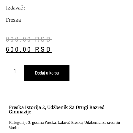
Izdavač :
Freska
800.00
RSD
600.00
RSD
Dodaj u korpu
Freska Istorija 2, Udžbenik Za Drugi Razred
Gimnazije
Kategorije
2. godina Freska
,
Izdavač Freska
,
Udžbenici za srednju
školu