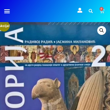
0
kcija!