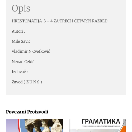
Opis
HRESTOMATIJA 3 – 4 ZA TREĆI I ČETVRTI RAZRED
Autori :
Mile Savić
Vladimir N Cvetković
Nenad Cekić
Izdavač :
Zavod ( Z U N S )
Povezani Proizvodi