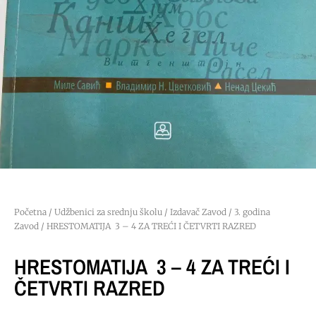
Početna
/
Udžbenici za srednju školu
/
Izdavač Zavod
/
3. godina
Zavod
/ HRESTOMATIJA 3 – 4 ZA TREĆI I ČETVRTI RAZRED
HRESTOMATIJA 3 – 4 ZA TREĆI I
ČETVRTI RAZRED