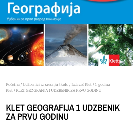
Početna
/
Udžbenici za srednju školu
/
Izdavač Klet
/
1. godina
Klet
/ KLET GEOGRAFIJA 1 UDZBENIK ZA PRVU GODINU
KLET GEOGRAFIJA 1 UDZBENIK
ZA PRVU GODINU