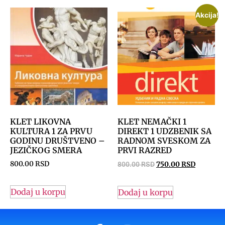
Akcija!
KLET LIKOVNA
KLET NEMAČKI 1
KULTURA 1 ZA PRVU
DIREKT 1 UDZBENIK SA
GODINU DRUŠTVENO –
RADNOM SVESKOM ZA
JEZIČKOG SMERA
PRVI RAZRED
800.00
RSD
800.00
RSD
750.00
RSD
Dodaj u korpu
Dodaj u korpu