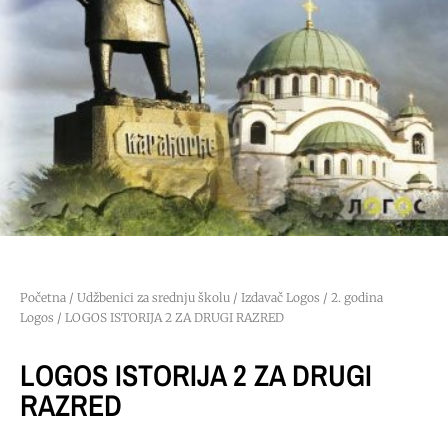
Početna
/
Udžbenici za srednju školu
/
Izdavač Logos
/
2. godina
Logos
/ LOGOS ISTORIJA 2 ZA DRUGI RAZRED
LOGOS ISTORIJA 2 ZA DRUGI
RAZRED