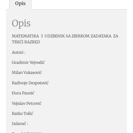
Opis
Opis
MATEMATIKA 3 UDZBENIK SA ZBIRKOM ZADATAKA ZA
TREĆI RAZRED
Autori :
Gradimir Vojvodić
Milan Vukasović
Radivoje Despotović
Đura Paunić
Vojislav Petrović
Ratko Tošić
Izdavač :