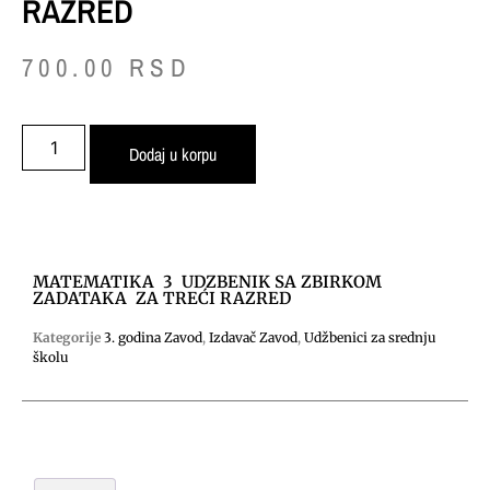
RAZRED
700.00
RSD
Dodaj u korpu
MATEMATIKA 3 UDZBENIK SA ZBIRKOM
ZADATAKA ZA TREĆI RAZRED
Kategorije
3. godina Zavod
,
Izdavač Zavod
,
Udžbenici za srednju
školu