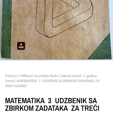
Početna
/
Udžbenici za srednju školu
/
Izdavač Zavod
/
3. godina
Zavod
/ MATEMATIKA 3 UDZBENIK SA ZBIRKOM ZADATAKA ZA
TREĆI RAZRED
MATEMATIKA 3 UDZBENIK SA
ZBIRKOM ZADATAKA ZA TREĆI