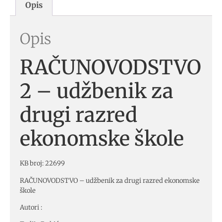
Opis
Opis
RAČUNOVODSTVO
2 – udžbenik za
drugi razred
ekonomske škole
KB broj: 22699
RAČUNOVODSTVO – udžbenik za
drugi
razred ekonomske
škole
Autori :