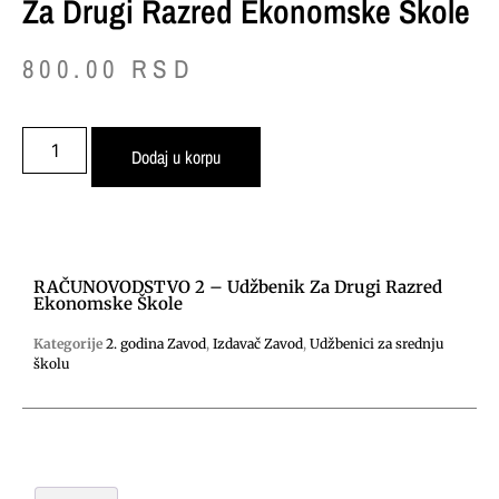
Za Drugi Razred Ekonomske Škole
800.00
RSD
Dodaj u korpu
RAČUNOVODSTVO 2 – Udžbenik Za Drugi Razred
Ekonomske Škole
Kategorije
2. godina Zavod
,
Izdavač Zavod
,
Udžbenici za srednju
školu