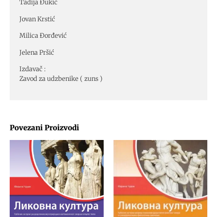
Tadija Đukić
Jovan Krstić
Milica Đorđević
Jelena Pršić
Izdavač :
Zavod za udzbenike ( zuns )
Povezani Proizvodi