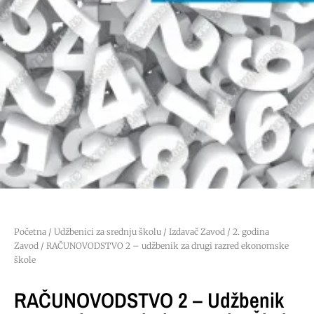
Početna
/
Udžbenici za srednju školu
/
Izdavač Zavod
/
2. godina
Zavod
/ RAČUNOVODSTVO 2 – udžbenik za drugi razred ekonomske
škole
RAČUNOVODSTVO 2 – Udžbenik