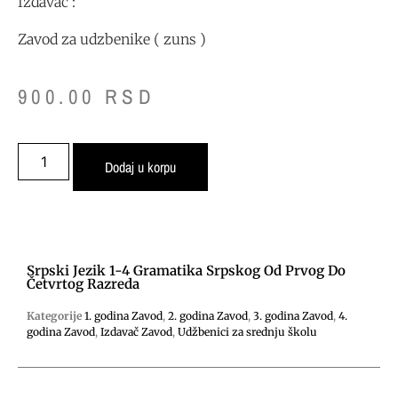
Izdavač :
Zavod za udzbenike ( zuns )
900.00
RSD
Dodaj u korpu
Srpski Jezik 1-4 Gramatika Srpskog Od Prvog Do
Četvrtog Razreda
Kategorije
1. godina Zavod
,
2. godina Zavod
,
3. godina Zavod
,
4.
godina Zavod
,
Izdavač Zavod
,
Udžbenici za srednju školu