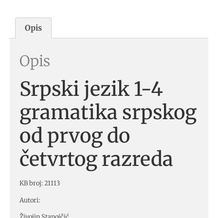
Opis
Opis
Srpski jezik 1-4
gramatika srpskog
od prvog do
četvrtog razreda
KB broj: 21113
Autori:
Živojin Stanojčić