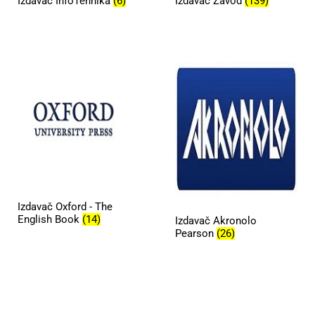
Izdavač InfoTehnika
(6)
Izdavač Zavod
(139)
Izdavač Oxford - The
English Book
(14)
Izdavač Akronolo
Pearson
(26)