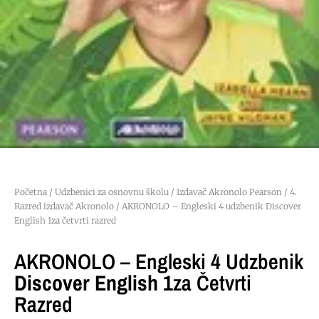
Početna
/
Udzbenici za osnovnu školu
/
Izdavač Akronolo Pearson
/
4.
Razred izdavač Akronolo
/ AKRONOLO – Engleski 4 udzbenik Discover
English 1za četvrti razred
AKRONOLO – Engleski 4 Udzbenik
Discover English 1
Za Četvrti
Razred