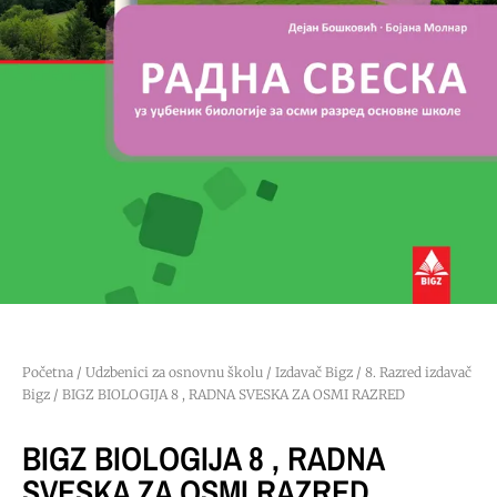
Početna
/
Udzbenici za osnovnu školu
/
Izdavač Bigz
/
8. Razred izdavač
Bigz
/ BIGZ BIOLOGIJA 8 , RADNA SVESKA ZA OSMI RAZRED
BIGZ BIOLOGIJA 8 , RADNA
SVESKA ZA OSMI RAZRED