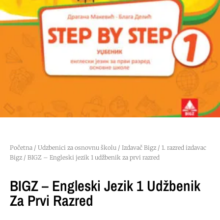
Početna
/
Udzbenici za osnovnu školu
/
Izdavač Bigz
/
1. razred izdavac
Bigz
/ BIGZ – Engleski jezik 1 udžbenik za prvi razred
BIGZ – Engleski Jezik 1 Udžbenik
Za Prvi Razred