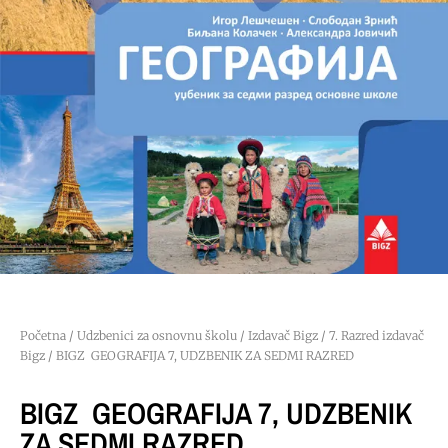
Početna
/
Udzbenici za osnovnu školu
/
Izdavač Bigz
/
7. Razred izdavač
Bigz
/ BIGZ GEOGRAFIJA 7, UDZBENIK ZA SEDMI RAZRED
BIGZ GEOGRAFIJA 7, UDZBENIK
ZA SEDMI RAZRED