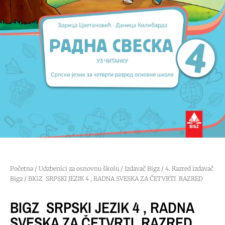
Početna
/
Udzbenici za osnovnu školu
/
Izdavač Bigz
/
4. Razred izdavač
Bigz
/ BIGZ SRPSKI JEZIK 4 , RADNA SVESKA ZA ČETVRTI RAZRED
BIGZ SRPSKI JEZIK 4 , RADNA
SVESKA ZA ČETVRTI RAZRED