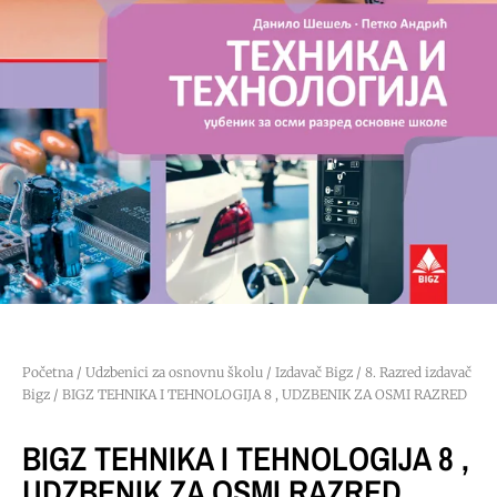
Početna
/
Udzbenici za osnovnu školu
/
Izdavač Bigz
/
8. Razred izdavač
Bigz
/ BIGZ TEHNIKA I TEHNOLOGIJA 8 , UDZBENIK ZA OSMI RAZRED
BIGZ TEHNIKA I TEHNOLOGIJA 8 ,
UDZBENIK ZA OSMI RAZRED