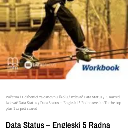
Početna
/
Udzbenici za osnovnu školu
/
Izdavač Data Status
/
5. Razred
izdavač Data Status
/ Data Status – Engleski 5 Radna sveska To the top
plus 1 za peti razred
Data Status – Engleski 5 Radna