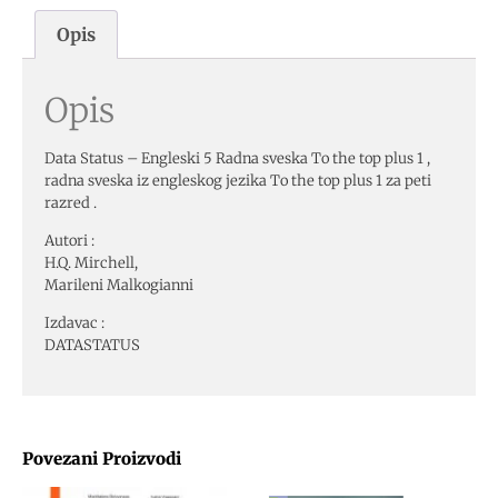
Opis
Opis
Data Status – Engleski 5 Radna sveska To the top plus 1 ,
radna sveska iz engleskog jezika To the top plus 1 za peti
razred .
Autori :
H.Q. Mirchell,
Marileni Malkogianni
Izdavac :
DATASTATUS
Povezani Proizvodi