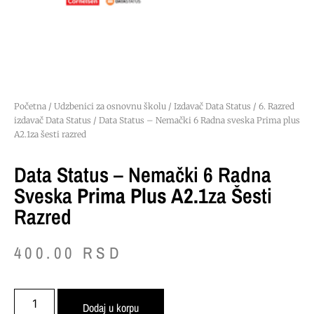
Početna
/
Udzbenici za osnovnu školu
/
Izdavač Data Status
/
6. Razred
izdavač Data Status
/ Data Status – Nemački 6 Radna sveska Prima plus
A2.1za šesti razred
Data Status – Nemački 6 Radna
Sveska
Prima Plus A2.1
Za Šesti
Razred
400.00
RSD
Dodaj u korpu