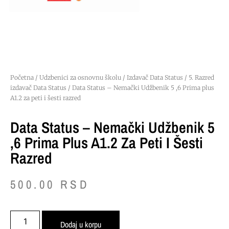
Početna
/
Udzbenici za osnovnu školu
/
Izdavač Data Status
/
5. Razred
izdavač Data Status
/ Data Status – Nemački Udžbenik 5 ,6 Prima plus
A1.2 za peti i šesti razred
Data Status – Nemački Udžbenik 5
,6 Prima Plus A1.2 Za Peti I Šesti
Razred
500.00
RSD
Dodaj u korpu