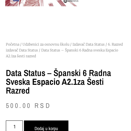
Početna
/
Udzbenici za osnovnu školu
/
Izdavač Data Status
/
6. Razred
izdavač Data Status
/ Data Status – Španski 6 Radna sveska Espacio
A2.1za šesti razred
Data Status – Španski 6 Radna
Sveska
Espacio A2.1
Za Šesti
Razred
500.00
RSD
Dodaj u korpu