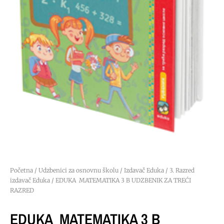
Početna
/
Udzbenici za osnovnu školu
/
Izdavač Eduka
/
3. Razred
izdavač Eduka
/ EDUKA MATEMATIKA 3 B UDZBENIK ZA TREĆI
RAZRED
EDUKA MATEMATIKA 3 B