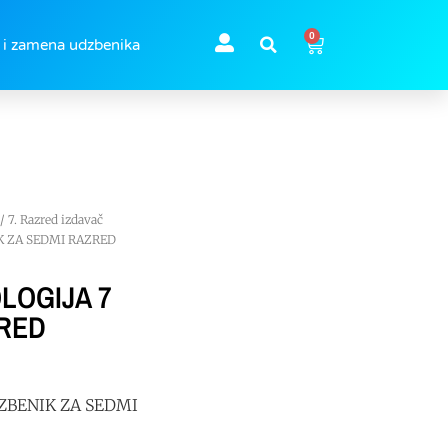
0
 i zamena udzbenika
/
7. Razred izdavač
K ZA SEDMI RAZRED
LOGIJA 7
ZRED
ZBENIK ZA SEDMI