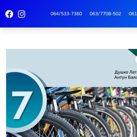
064/533-7360
063/7708-502
061