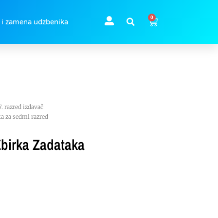
0
 i zamena udzbenika
7. razred izdavač
ka za sedmi razred
Zbirka Zadataka