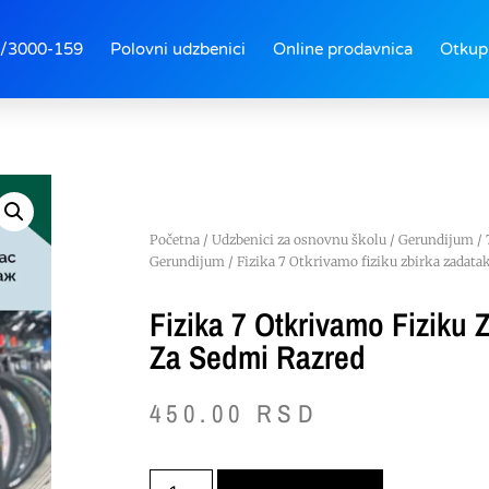
/3000-159
Polovni udzbenici
Online prodavnica
Otkup
Početna
/
Udzbenici za osnovnu školu
/
Gerundijum
/
Gerundijum
/ Fizika 7 Otkrivamo fiziku zbirka zadata
Fizika 7 Otkrivamo Fiziku 
Za Sedmi Razred
450.00
RSD