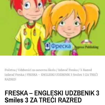
Početna
/
Udzbenici za osnovnu školu
/
Izdavač Freska
/
3. Razred
izdavač Freska
/ FRESKA – ENGLESKI UDZBENIK 3 Smiles 3 ZA TREĆI
RAZRED
FRESKA – ENGLESKI UDZBENIK 3
Smiles 3
ZA TREĆI RAZRED