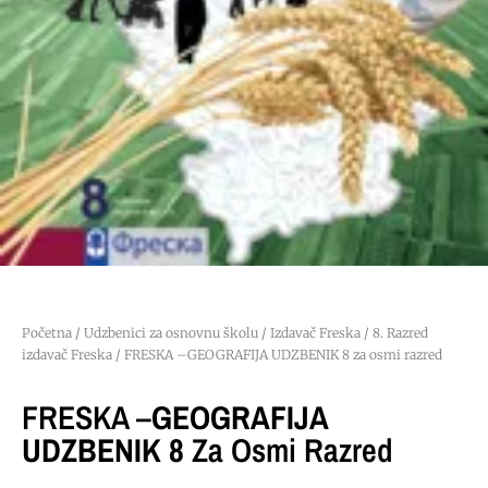
Početna
/
Udzbenici za osnovnu školu
/
Izdavač Freska
/
8. Razred
izdavač Freska
/ FRESKA –GEOGRAFIJA UDZBENIK 8 za osmi razred
FRESKA –
GEOGRAFIJA
UDZBENIK 8
Za Osmi Razred