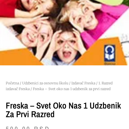
Početna
/
Udzbenici za osnovnu školu
/
Izdavač Freska
/
1. Razred
izdavač Freska
/ Freska – Svet oko nas 1 udzbenik za prvi razred
Freska – Svet Oko Nas 1 Udzbenik
Za Prvi Razred
500.00
RSD