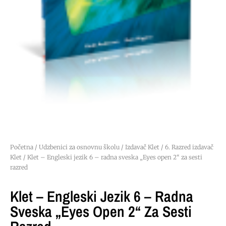
Početna
/
Udzbenici za osnovnu školu
/
Izdavač Klet
/
6. Razred izdavač
Klet
/ Klet – Engleski jezik 6 – radna sveska „Eyes open 2“ za sesti
razred
Klet – Engleski Jezik 6 – Radna
Sveska „Eyes Open 2“ Za Sesti