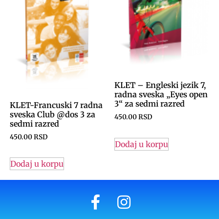
KLET – Engleski jezik 7,
radna sveska „Eyes open
3“ za sedmi razred
KLET-Francuski 7 radna
sveska Club @dos 3 za
450.00
RSD
sedmi razred
450.00
RSD
Dodaj u korpu
Dodaj u korpu