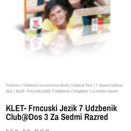
Početna
/
Udzbenici za osnovnu školu
/
Izdavač Klet
/
7. Razred izdavac
Klet
/ KLET- Frncuski jezik 7 udzbenik Club@dos 3 za sedmi razred
KLET- Frncuski Jezik 7 Udzbenik
Club@dos 3 Za Sedmi Razred