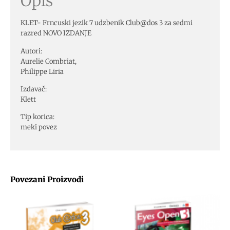
Opis
KLET- Frncuski jezik 7 udzbenik Club@dos 3 za sedmi
razred NOVO IZDANJE
Autori:
Aurelie Combriat,
Philippe Liria
Izdavač:
Klett
Tip korica:
meki povez
Povezani Proizvodi