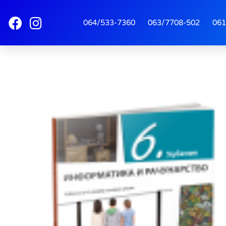
064/533-7360
063/7708-502
061