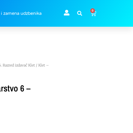
0
 i zamena udzbenika
6. Razred izdavač Klet
/ Klet –
rstvo 6 –