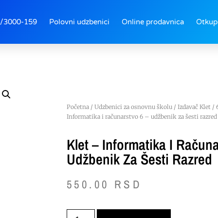
/3000-159
Polovni udzbenici
Online prodavnica
Otkup
Početna
/
Udzbenici za osnovnu školu
/
Izdavač Klet
/
Informatika i računarstvo 6 – udžbenik za šesti razred
Klet – Informatika I Računa
Udžbenik Za Šesti Razred
550.00
RSD