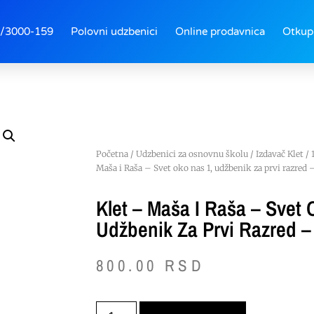
/3000-159
Polovni udzbenici
Online prodavnica
Otkup
Početna
/
Udzbenici za osnovnu školu
/
Izdavač Klet
/
Maša i Raša – Svet oko nas 1, udžbenik za prvi razred –
Klet – Maša I Raša – Svet 
Udžbenik Za Prvi Razred –
800.00
RSD