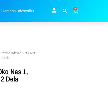
0
 i zamena udzbenika
1. razred izdavač Klet
/ Klet –
 2 dela
Oko Nas 1,
 2 Dela