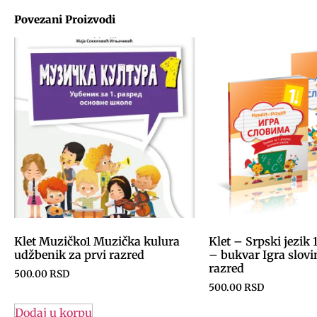
Povezani Proizvodi
Klet Muzičko1 Muzička kulura
Klet – Srpski jezik 
udžbenik za prvi razred
– bukvar Igra slovi
razred
500.00
RSD
500.00
RSD
Dodaj u korpu