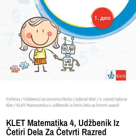
Početna
/
Udzbenici za osnovnu školu
/
Izdavač Klet
/
4. razred izdavac
Klet
/ KLET Matematika 4, udžbenik iz četiri dela za četvrti razred
KLET Matematika 4, Udžbenik Iz
Četiri Dela Za Četvrti Razred