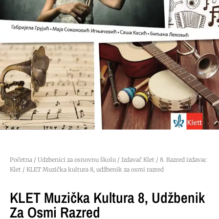
Početna
/
Udzbenici za osnovnu školu
/
Izdavač Klet
/
8. Razred izdavac
Klet
/ KLET Muzička kultura 8, udžbenik za osmi razred
KLET Muzička Kultura 8, Udžbenik
Za Osmi Razred