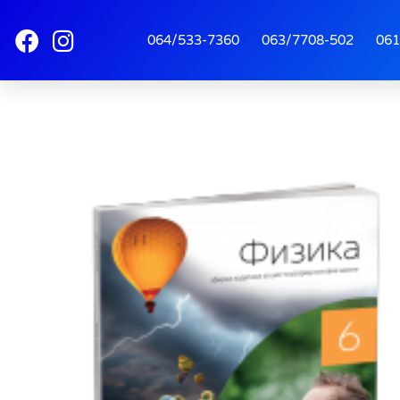
064/533-7360
063/7708-502
061