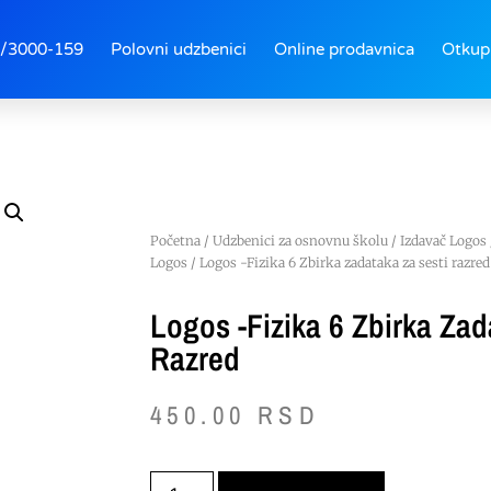
/3000-159
Polovni udzbenici
Online prodavnica
Otkup
Početna
/
Udzbenici za osnovnu školu
/
Izdavač Logos
Logos
/ Logos -Fizika 6 Zbirka zadataka za sesti razred
Logos -Fizika 6 Zbirka Zad
Razred
450.00
RSD