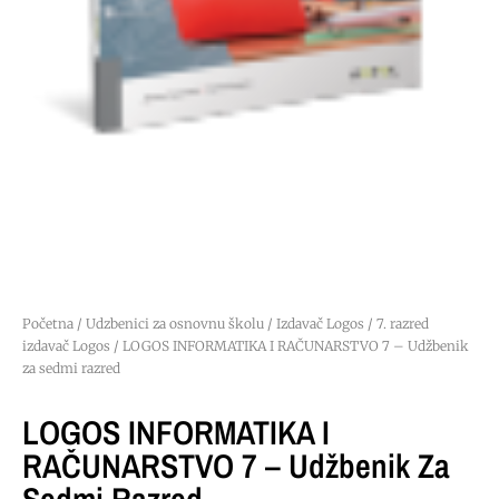
Početna
/
Udzbenici za osnovnu školu
/
Izdavač Logos
/
7. razred
izdavač Logos
/ LOGOS INFORMATIKA I RAČUNARSTVO 7 – Udžbenik
za sedmi razred
LOGOS INFORMATIKA I
RAČUNARSTVO 7 – Udžbenik Za