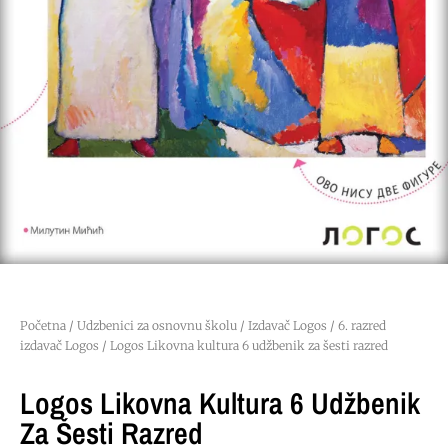
Početna
/
Udzbenici za osnovnu školu
/
Izdavač Logos
/
6. razred
izdavač Logos
/ Logos Likovna kultura 6 udžbenik za šesti razred
Logos Likovna Kultura 6 Udžbenik
Za Šesti Razred