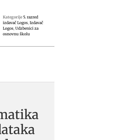
Kategorije
5. razred
izdavač Logos
,
Izdavač
Logos
,
Udzbenici za
osnovnu školu
matika
dataka