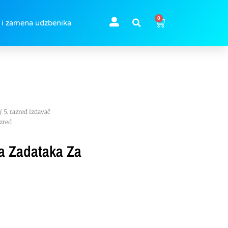
0
 i zamena udzbenika
/
5. razred izdavač
zred
a Zadataka Za