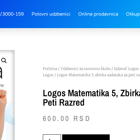
/3000-159
Polovni udzbenici
Online prodavnica
Otkup
Početna
/
Udzbenici za osnovnu školu
/
Izdavač Logos
Logos
/ Logos Matematika 5, zbirka zadataka za peti ra
Logos Matematika 5, Zbirk
Peti Razred
600.00
RSD