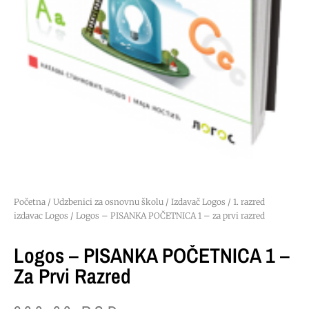
Početna
/
Udzbenici za osnovnu školu
/
Izdavač Logos
/
1. razred
izdavac Logos
/ Logos – PISANKA POČETNICA 1 – za prvi razred
Logos – PISANKA POČETNICA 1 –
Za Prvi Razred