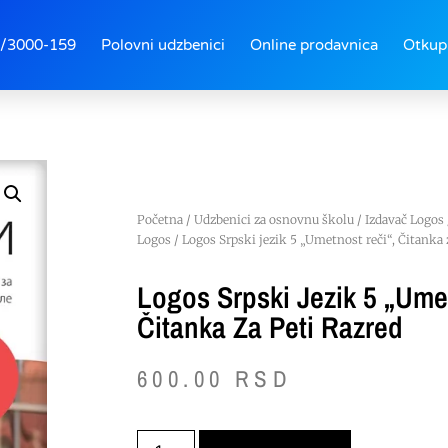
/3000-159
Polovni udzbenici
Online prodavnica
Otkup
Početna
/
Udzbenici za osnovnu školu
/
Izdavač Logos
Logos
/ Logos Srpski jezik 5 „Umetnost reči“, Čitanka z
Logos Srpski Jezik 5 „Ume
Čitanka Za Peti Razred
600.00
RSD