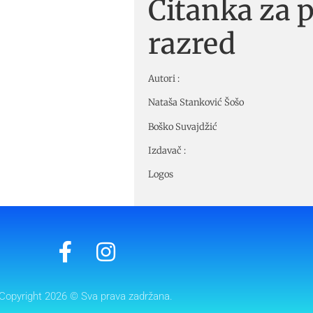
Čitanka za p
razred
Autori :
Nataša Stanković Šošo
Boško Suvajdžić
Izdavač :
Logos
Copyright 2026 © Sva prava zadržana.