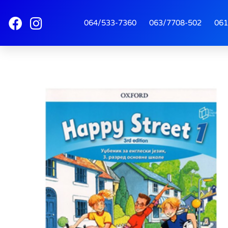
064/533-7360
063/7708-502
061