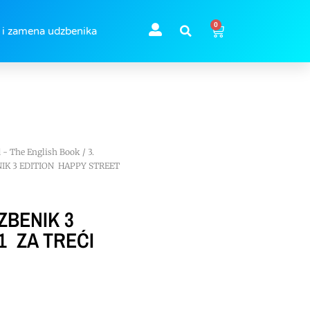
0
 i zamena udzbenika
d - The English Book
/
3.
IK 3 EDITION HAPPY STREET
ZBENIK 3
1 ZA TREĆI