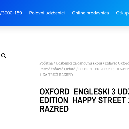
/3000-159
Polovni udzbenici
Online prodavnica
Otkup
Početna
/
Udzbenici za osnovnu školu
/
Izdavač Oxfor
Razred izdavač Oxford
/ OXFORD ENGLESKI 3 UDZBEN
1 ZA TREĆI RAZRED
OXFORD ENGLESKI 3 UD
EDITION HAPPY STREET 
RAZRED