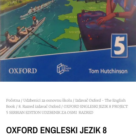
Početna
/
Udzbenici za osnovnu školu
/
Izdavač Oxford - The English
Book
/
8. Razred izdavač Oxford
/ OXFORD ENGLESKI JEZIK 8 PROJECT
5 SERBIAN EDITION UDZBENIK ZA OSMI RAZRED
OXFORD ENGLESKI JEZIK 8