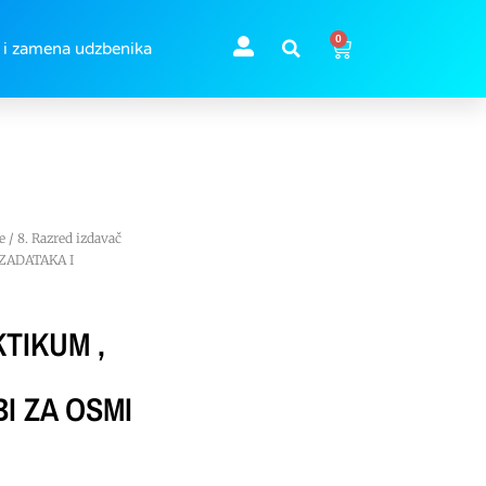
0
 i zamena udzbenika
e
/
8. Razred izdavač
 ZADATAKA I
TIKUM ,
I ZA OSMI