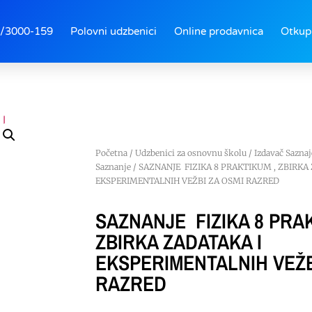
/3000-159
Polovni udzbenici
Online prodavnica
Otkup
Početna
/
Udzbenici za osnovnu školu
/
Izdavač Saznaj
Saznanje
/ SAZNANJE FIZIKA 8 PRAKTIKUM , ZBIRKA
EKSPERIMENTALNIH VEŽBI ZA OSMI RAZRED
SAZNANJE FIZIKA 8 PRAK
ZBIRKA ZADATAKA I
EKSPERIMENTALNIH VEŽB
RAZRED