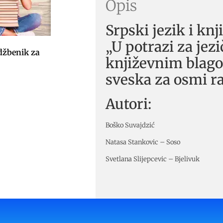
Opis
Srpski jezik i knj
„U potrazi za jez
džbenik za
književnim blago
sveska za osmi r
Autori:
Boško Suvajdzić
Natasa Stankovic – Soso
Svetlana Slijepcevic – Bjelivuk