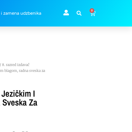
0
 i zamena udzbenika
/
8. razred izdavač
nim blagom, radna sveska za
 Jezičkim I
 Sveska Za