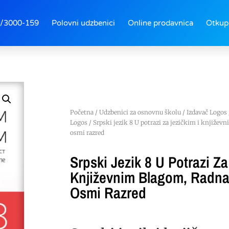
/3000-159
Polovni udzbenici
Online prodavnica
Otkup
Početna
/
Udzbenici za osnovnu školu
/
Izdavač Logos
Logos
/ Srpski jezik 8 U potrazi za jezičkim i književ
osmi razred
Srpski Jezik 8 U Potrazi Za
Književnim Blagom, Radna
Osmi Razred