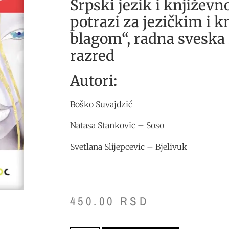
Srpski jezik i književn
potrazi za jezičkim i 
blagom“, radna sveska
razred
Autori:
Boško Suvajdzić
Natasa Stankovic – Soso
Svetlana Slijepcevic – Bjelivuk
450.00
RSD