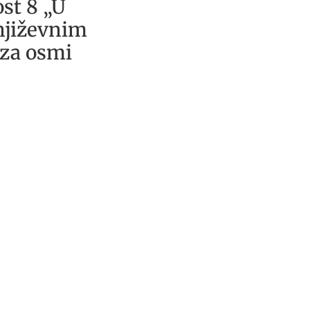
ost 8 „U
književnim
 za osmi