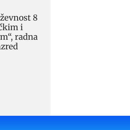
iževnost 8
ičkim i
m“, radna
azred