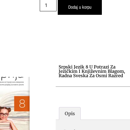
Dodaj u korpu
Srpski Jezik 8 U Potrazi Za
Jezičkim I Književnim Blagom,
Radna Sveska Za Osmi Razred
Opis