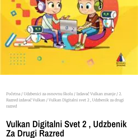
Početna
/
Udzbenici za osnovnu školu
/
Izdavač Vulkan znanje
/
2.
Razred izdavač Vulkan
/ Vulkan Digitalni svet 2 , Udzbenik za drugi
razred
Vulkan Digitalni Svet 2 , Udzbenik
Za Drugi Razred