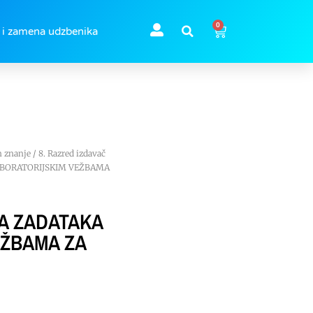
0
 i zamena udzbenika
n znanje
/
8. Razred izdavač
LABORATORIJSKIM VEŽBAMA
KA ZADATAKA
EŽBAMA ZA