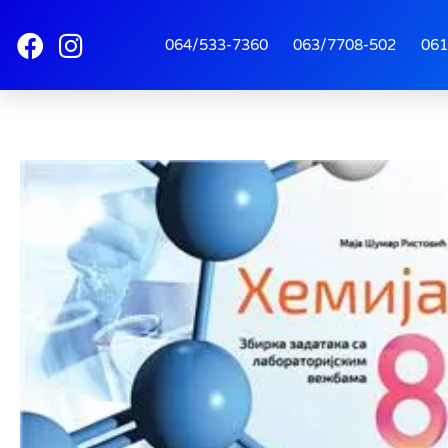
064/533-7360
063/7708-502
061