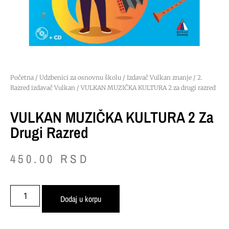
Početna
/
Udzbenici za osnovnu školu
/
Izdavač Vulkan znanje
/
2.
Razred izdavač Vulkan
/ VULKAN MUZIČKA KULTURA 2 za drugi razred
VULKAN MUZIČKA KULTURA 2 Za
Drugi Razred
450.00
RSD
Dodaj u korpu